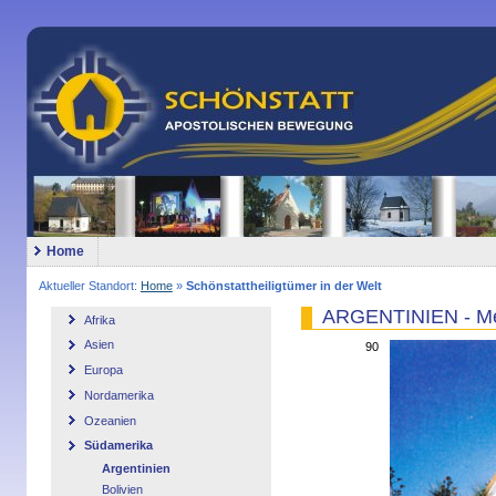
Home
Aktueller Standort:
Home
»
Schönstattheiligtümer in der Welt
ARGENTINIEN - M
Afrika
Asien
90
Europa
Nordamerika
Ozeanien
Südamerika
Argentinien
Bolivien