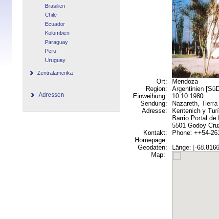
Brasilien
Chile
Ecuador
Kolumbien
Paraguay
Peru
Uruguay
Zentralamerika
Ort:
Mendoza
Region:
Argentinien [S
Adressen
Einweihung:
10.10.1980
Sendung:
Nazareth, Tierra
Adresse:
Kentenich y Turí
Barrio Portal d
5501 Godoy Cru
Kontakt:
Phone: ++54-26
Homepage:
Geodaten:
Länge: [-68.8166
Map: