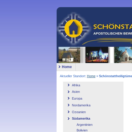
Home
Aktueller Standort:
Home
»
Schönstattheiligtüme
Afrika
Asien
Europa
Nordamerika
Ozeanien
Südamerika
Argentinien
Bolivien