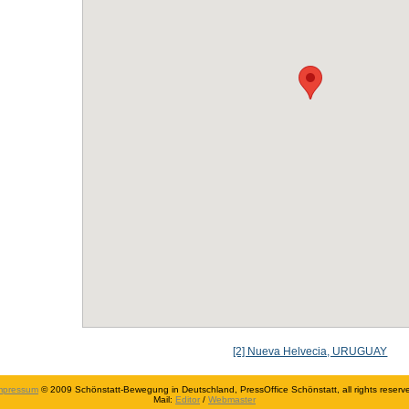
[2] Nueva Helvecia, URUGUAY
mpressum
© 2009 Schönstatt-Bewegung in Deutschland, PressOffice Schönstatt, all rights reserv
Mail:
Editor
/
Webmaster