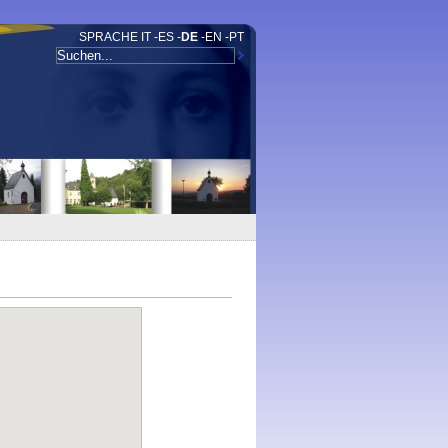
SPRACHE
IT
-
ES
-
DE
-
EN
-
PT