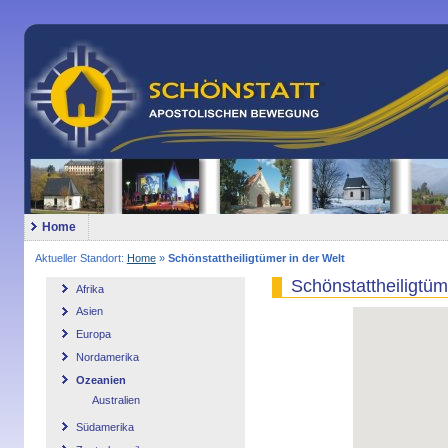
Home
Aktueller Standort:
Home
»
Schönstattheiligtümer in der Welt
Schönstattheiligtüm
Afrika
Asien
Europa
Nordamerika
Ozeanien
Australien
Südamerika