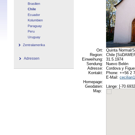
Brasilien
Chile
Ecuador
Kolumbien
Paraguay
Peru
Uruguay
Zentralamerika
Ort:
Quinta Normal/S
Region:
Chile [SüDAME
Adressen
Einweihung:
31.5.1974
Sendung:
Nuevo Belén
Adresse:
Cordova y Figue
Kontakt:
Phone: ++56 2 
E-Mail:
cecilia
Homepage:
Geodaten:
Länge: [-70.6932
Map: