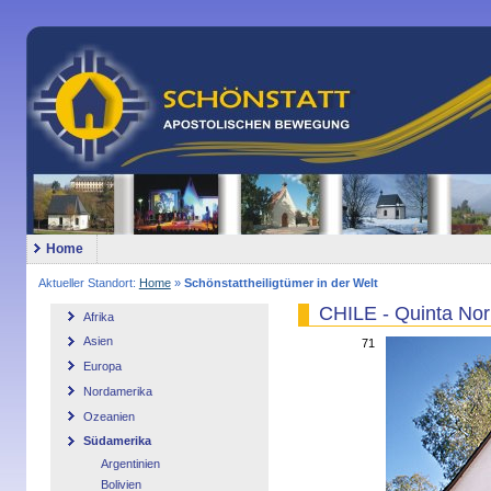
Home
Aktueller Standort:
Home
»
Schönstattheiligtümer in der Welt
CHILE - Quinta Nor
Afrika
Asien
71
Europa
Nordamerika
Ozeanien
Südamerika
Argentinien
Bolivien