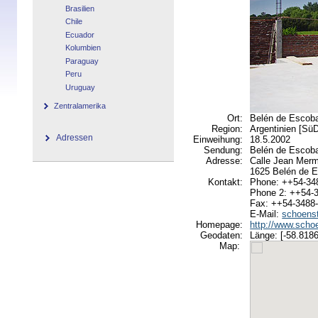
Brasilien
Chile
Ecuador
Kolumbien
Paraguay
Peru
Uruguay
Zentralamerika
Ort:
Belén de Escob
Region:
Argentinien [S
Adressen
Einweihung:
18.5.2002
Sendung:
Belén de Escob
Adresse:
Calle Jean Merm
1625 Belén de E
Kontakt:
Phone: ++54-34
Phone 2: ++54-
Fax: ++54-3488
E-Mail:
schoens
Homepage:
http://www.schoe
Geodaten:
Länge: [-58.8186
Map: