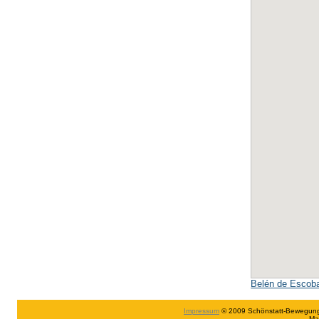
Belén de Escob
Impressum
© 2009 Schönstatt-Bewegung in
Ma