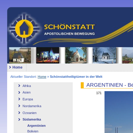
Home
Aktueller Standort:
Home
»
Schönstattheiligtümer in der Welt
ARGENTINIEN - Be
Afrika
Asien
171
Europa
Nordamerika
Ozeanien
Südamerika
Argentinien
Bolivien