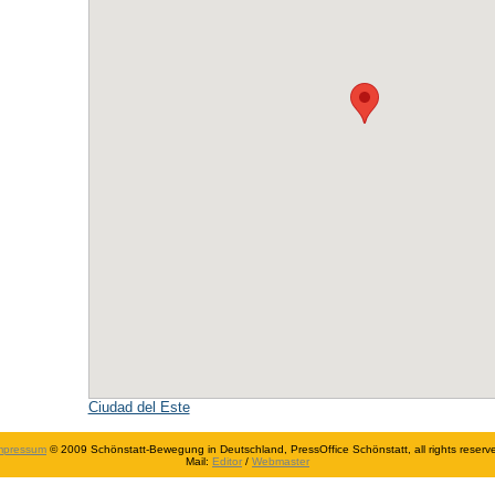
Ciudad del Este
mpressum
© 2009 Schönstatt-Bewegung in Deutschland, PressOffice Schönstatt, all rights reserv
Mail:
Editor
/
Webmaster