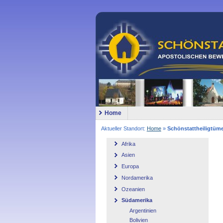
Home
Aktueller Standort:
Home
»
Schönstattheiligtüme
Afrika
Asien
Europa
Nordamerika
Ozeanien
Südamerika
Argentinien
Bolivien