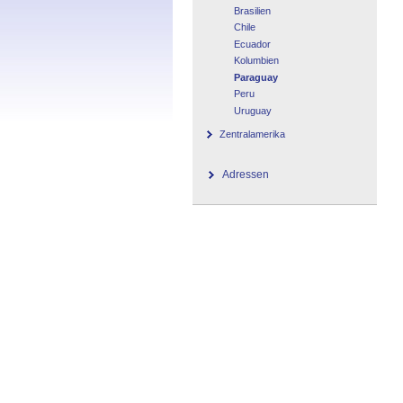
Brasilien
Chile
Ecuador
Kolumbien
Paraguay
Peru
Uruguay
Zentralamerika
Adressen