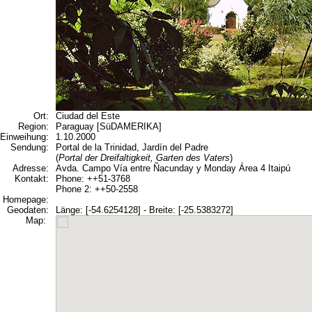
Ort:
Ciudad del Este
Region:
Paraguay [SüDAMERIKA]
Einweihung:
1.10.2000
Sendung:
Portal de la Trinidad, Jardín del Padre
(
Portal der Dreifaltigkeit, Garten des Vaters
)
Adresse:
Avda. Campo Vía entre Ñacunday y Monday Área 4 Itaipú
Kontakt:
Phone: ++51-3768
Phone 2: ++50-2558
Homepage:
Geodaten:
Länge: [-54.6254128] - Breite: [-25.5383272]
Map: