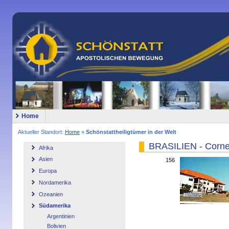
Home
Aktueller Standort:
Home
»
Schönstattheiligtümer in der Welt
BRASILIEN - Corne
Afrika
Asien
156
Europa
Nordamerika
Ozeanien
Südamerika
Argentinien
Bolivien