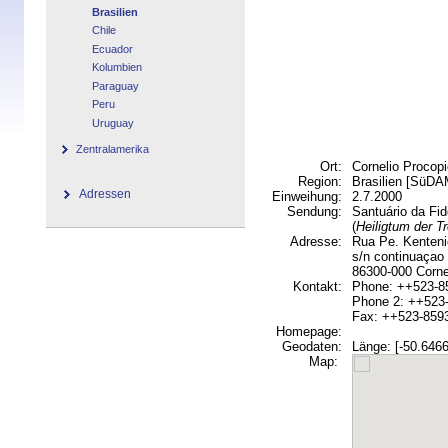
Brasilien
Chile
Ecuador
Kolumbien
Paraguay
Peru
Uruguay
Zentralamerika
Ort:
Cornelio Procop
Region:
Brasilien [SüD
Adressen
Einweihung:
2.7.2000
Sendung:
Santuário da Fid
(
Heiligtum der T
Adresse:
Rua Pe. Kenten
s/n continuaçao
86300-000 Corne
Kontakt:
Phone: ++523-8
Phone 2: ++523
Fax: ++523-859
Homepage:
Geodaten:
Länge: [-50.6466]
Map: