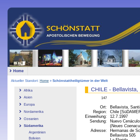
Home
Aktueller Standort:
Home
»
Schönstattheiligtümer in der Welt
CHILE - Bellavista,
Afrika
Asien
147
Europa
Ort:
Bellavista, Sant
Region:
Chile [SüDAME
Nordamerika
Einweihung:
12.7.1997
Ozeanien
Sendung:
Nuevo Cenáculo
(
Neues Coenac
Südamerika
Adresse:
Hermanas de Sc
Argentinien
Bellavista 505
Bolivien
La Florida