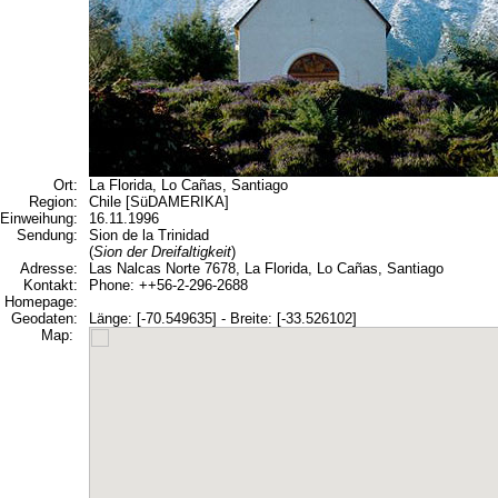
Ort:
La Florida, Lo Cañas, Santiago
Region:
Chile [SüDAMERIKA]
Einweihung:
16.11.1996
Sendung:
Sion de la Trinidad
(
Sion der Dreifaltigkeit
)
Adresse:
Las Nalcas Norte 7678, La Florida, Lo Cañas, Santiago
Kontakt:
Phone: ++56-2-296-2688
Homepage:
Geodaten:
Länge: [-70.549635] - Breite: [-33.526102]
Map: