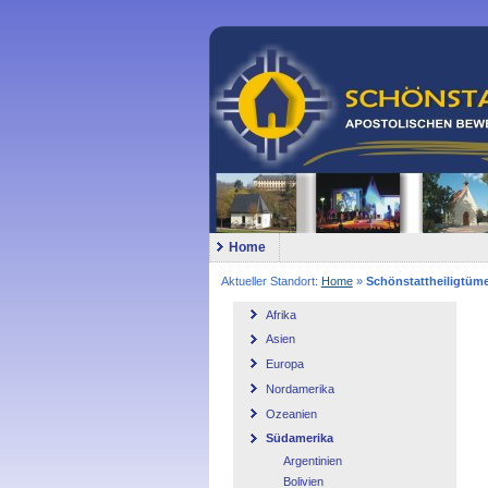
Home
Aktueller Standort:
Home
»
Schönstattheiligtüme
Afrika
Asien
Europa
Nordamerika
Ozeanien
Südamerika
Argentinien
Bolivien