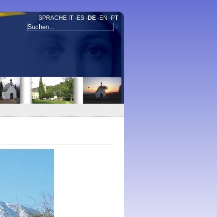
SPRACHE
IT
-
ES
-
DE
-
EN
-
PT