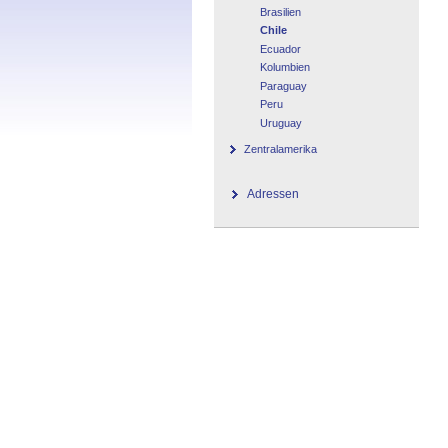
Brasilien
Chile
Ecuador
Kolumbien
Paraguay
Peru
Uruguay
Zentralamerika
Adressen