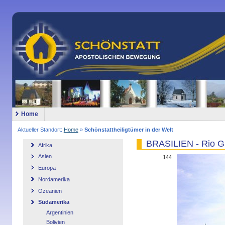
Home
Aktueller Standort:
Home
»
Schönstattheiligtümer in der Welt
BRASILIEN - Rio G
Afrika
Asien
144
Europa
Nordamerika
Ozeanien
Südamerika
Argentinien
Bolivien