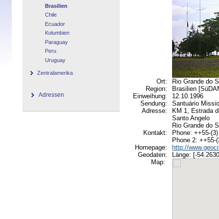
Brasilien
Chile
Ecuador
Kolumbien
Paraguay
Peru
Uruguay
Zentralamerika
Ort:
Rio Grande do S
Region:
Brasilien [SüD
Adressen
Einweihung:
12.10.1996
Sendung:
Santuário Missio
Adresse:
KM 1, Estrada do
Santo Angelo
Rio Grande do 
Kontakt:
Phone: ++55-(3)
Phone 2: ++55-(
Homepage:
http://www.geoci
Geodaten:
Länge: [-54.2630
Map: