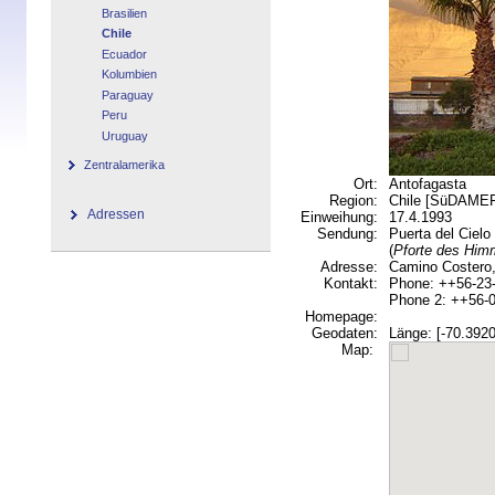
Brasilien
Chile
Ecuador
Kolumbien
Paraguay
Peru
Uruguay
Zentralamerika
Ort:
Antofagasta
Region:
Chile [SüDAME
Adressen
Einweihung:
17.4.1993
Sendung:
Puerta del Cielo
(
Pforte des Him
Adresse:
Camino Costero,
Kontakt:
Phone: ++56-23
Phone 2: ++56-0
Homepage:
Geodaten:
Länge: [-70.3920
Map: