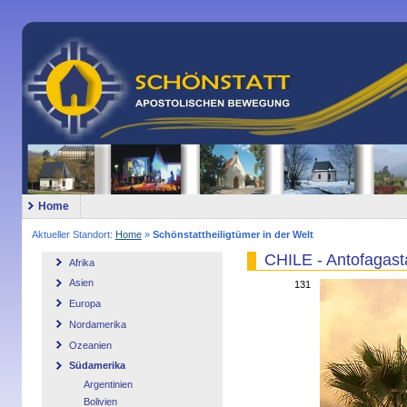
Home
Aktueller Standort:
Home
»
Schönstattheiligtümer in der Welt
CHILE - Antofagast
Afrika
Asien
131
Europa
Nordamerika
Ozeanien
Südamerika
Argentinien
Bolivien