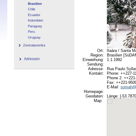
Brasilien
Chile
Ecuador
Kolumbien
Paraguay
Peru
Uruguay
Zentralamerika
Ort:
Itaára / Santa M
Region:
Brasilien [SüD
Adressen
Einweihung:
1.1.1992
Sendung:
Adresse:
Rua Paulo Sylla
Kontakt:
Phone: ++227-1
Phone 2: ++221
Fax: ++221-950
E-Mail:
somah@t
Homepage:
Geodaten:
Länge: [-53.7870
Map: