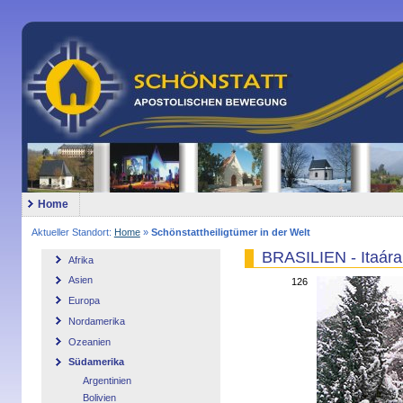
Home
Aktueller Standort:
Home
»
Schönstattheiligtümer in der Welt
BRASILIEN - Itaára
Afrika
Asien
126
Europa
Nordamerika
Ozeanien
Südamerika
Argentinien
Bolivien