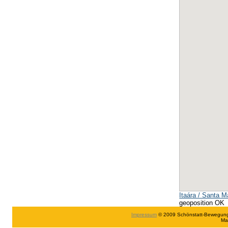
Itaára / Santa M
geoposition OK
Impressum
© 2009 Schönstatt-Bewegung in
Ma