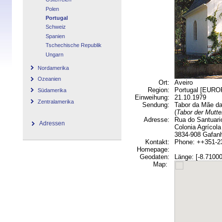
Polen
Portugal
Schweiz
Spanien
Tschechische Republik
Ungarn
Nordamerika
Ozeanien
Ort:
Aveiro
Region:
Portugal [EURO
Südamerika
Einweihung:
21.10.1979
Zentralamerika
Sendung:
Tabor da Mãe da
(
Tabor der Mutte
Adresse:
Rua do Santuari
Adressen
Colonia Agrícola
3834-908 Gafan
Kontakt:
Phone: ++351-2
Homepage:
Geodaten:
Länge: [-8.71000
Map: