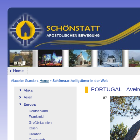
Home
Aktueller Standort:
Home
»
Schönstattheiligtümer in der Welt
PORTUGAL - Aveir
Afrika
Asien
87
Europa
Deutschland
Frankreich
Großbritannien
Italien
Kroatien
Österreich