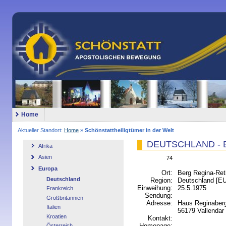
Home
Aktueller Standort:
Home
»
Schönstattheiligtümer in der Welt
DEUTSCHLAND - Be
Afrika
Asien
74
Europa
Ort:
Berg Regina-Ret
Deutschland
Region:
Deutschland [
Einweihung:
25.5.1975
Frankreich
Sendung:
Großbritannien
Adresse:
Haus Reginaber
Italien
56179 Vallendar
Kroatien
Kontakt:
Homepage:
Österreich