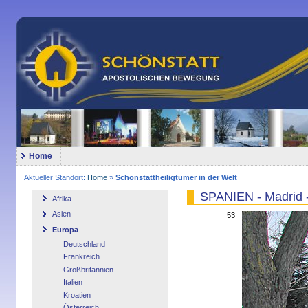
Home
Aktueller Standort:
Home
»
Schönstattheiligtümer in der Welt
SPANIEN - Madrid -
Afrika
Asien
53
Europa
Deutschland
Frankreich
Großbritannien
Italien
Kroatien
Österreich