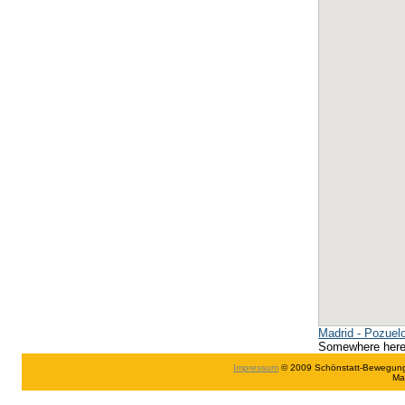
Madrid - Pozuel
Somewhere here
Impressum
© 2009 Schönstatt-Bewegung in
Ma