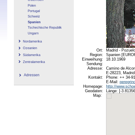
Polen
Portugal
Schweiz
Spanien
Tschechische Republik
Ungarn
Nordamerika
Ozeanien
Ort:
Madrid - Pozuel
Region:
Spanien [EURO
Südamerika
Einweihung:
18.10.1969
Zentralamerika
Sendung:
Adresse:
Camino de Alcor
E-28223, Madrid
Adressen
Kontakt:
Phone: ++ 34-9
E-Mail:
peregrin
Homepage:
http://www.schoe
Geodaten:
Länge: [-3.81356
Map: