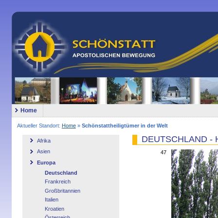
Home
Aktueller Standort:
Home
»
Schönstattheiligtümer in der Welt
DEUTSCHLAND - He
Afrika
Asien
47
Europa
Deutschland
Frankreich
Großbritannien
Italien
Kroatien
Österreich