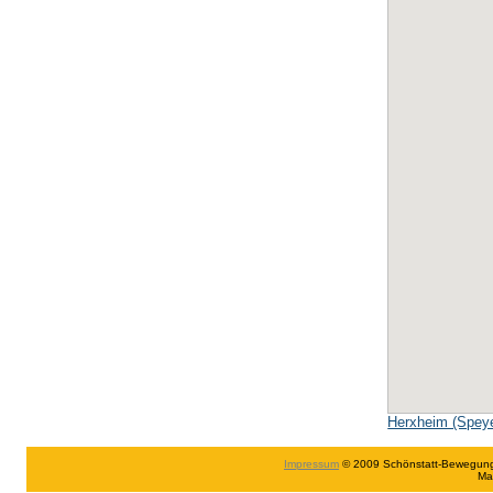
Herxheim (Speye
Impressum
© 2009 Schönstatt-Bewegung in
Ma