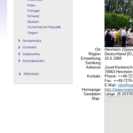
Polen
Portugal
Schweiz
Spanien
Tschechische Republik
Ungarn
Nordamerika
Ozeanien
Ort:
Herxheim (Speye
Region:
Deutschland [
Südamerika
Einweihung:
16.6.1968
Zentralamerika
Sendung:
Adresse:
Josef-Kentenic
76863 Herxheim 
Adressen
Kontakt:
Phone: ++49-72
Fax: ++49-7276
E-Mail:
info@mar
Homepage:
http://www.marie
Geodaten:
Länge: [8.203793
Map: