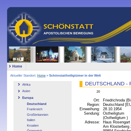
Home
Aktueller Standort:
Home
»
Schönstattheiligtümer in der Welt
DEUTSCHLAND - Fri
Afrika
Asien
20
Europa
Ort:
Friedrichroda (B
Deutschland
Region:
Deutschland [
Einweihung:
28.10.1954
Frankreich
Sendung:
Ostheiligtum
Großbritannien
(
Ostheiligtum
)
Italien
Adresse:
Haus Rosengart
Kroatien
Am Klosterberg 
99894 Friedrich
Österreich