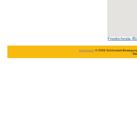
Friedrichroda (B
Impressum
© 2009 Schönstatt-Bewegung in
Ma