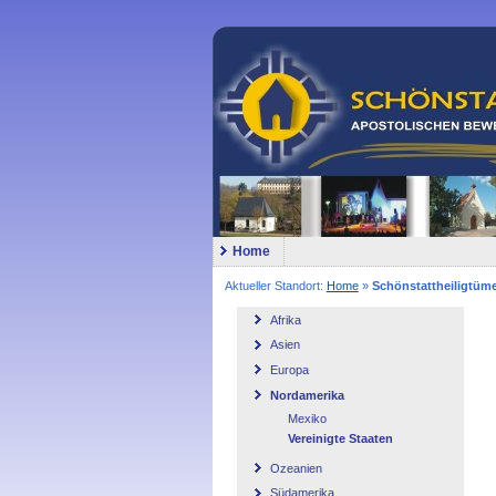
Home
Aktueller Standort:
Home
»
Schönstattheiligtüme
Afrika
Asien
Europa
Nordamerika
Mexiko
Vereinigte Staaten
Ozeanien
Südamerika