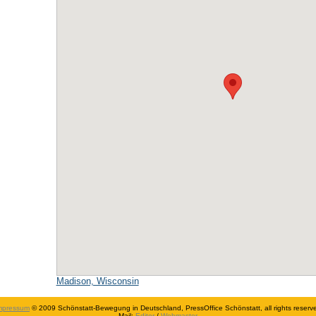
Madison, Wisconsin
mpressum
© 2009 Schönstatt-Bewegung in Deutschland, PressOffice Schönstatt, all rights reserv
Mail:
Editor
/
Webmaster