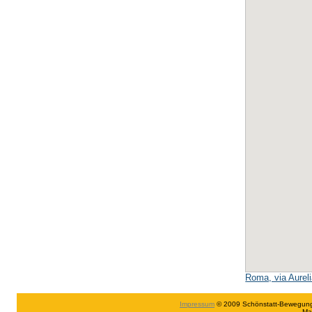
Roma, via Aureli
Impressum
© 2009 Schönstatt-Bewegung in
Ma