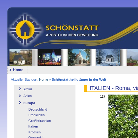
Home
Aktueller Standort:
Home
»
Schönstattheiligtümer in der Welt
ITALIEN - Roma, via
Afrika
Asien
117
Europa
Deutschland
Frankreich
Großbritannien
Italien
Kroatien
Österreich