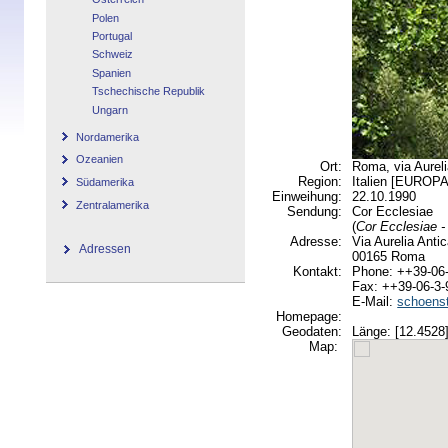
Polen
Portugal
Schweiz
Spanien
Tschechische Republik
Ungarn
Nordamerika
Ozeanien
Ort:
Roma, via Aureli
Region:
Italien [EUROPA
Südamerika
Einweihung:
22.10.1990
Zentralamerika
Sendung:
Cor Ecclesiae
(
Cor Ecclesiae -
Adresse:
Via Aurelia Anti
Adressen
00165 Roma
Kontakt:
Phone: ++39-06
Fax: ++39-06-3-
E-Mail:
schoenst
Homepage:
Geodaten:
Länge: [12.4528]
Map: