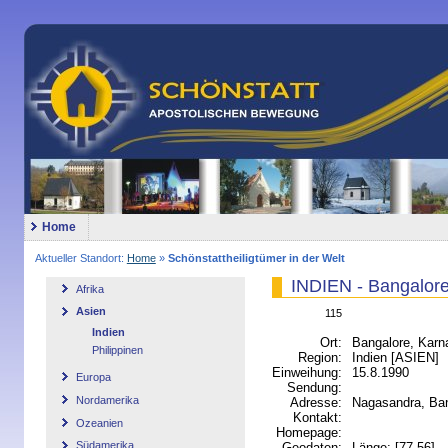
Home
Aktueller Standort:
Home
»
Schönstattheiligtümer in der Welt
INDIEN - Bangalore
Afrika
Asien
115
Indien
Ort:
Bangalore, Karn
Philippinen
Region:
Indien [ASIEN]
Einweihung:
15.8.1990
Europa
Sendung:
Nordamerika
Adresse:
Nagasandra, Ban
Kontakt:
Ozeanien
Homepage:
Südamerika
Geodaten:
Länge: [77.56] - 