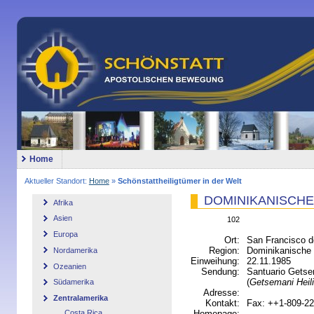
Home
Aktueller Standort:
Home
»
Schönstattheiligtümer in der Welt
DOMINIKANISCHE R
Afrika
Asien
102
Europa
Ort:
San Francisco d
Region:
Dominikanisch
Nordamerika
Einweihung:
22.11.1985
Ozeanien
Sendung:
Santuario Gets
(
Getsemani Heil
Südamerika
Adresse:
Zentralamerika
Kontakt:
Fax: ++1-809-2
Costa Rica
Homepage: