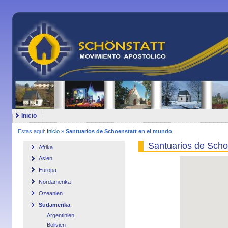
Inicio
Estas aqui:
Inicio
»
Santuarios de Schoenstatt en el mundo
Santuarios de Scho
Afrika
Asien
Europa
Nordamerika
Ozeanien
Südamerika
Argentinien
Bolivien