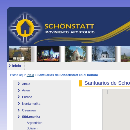
Inicio
Estas aqui:
Inicio
»
Santuarios de Schoenstatt en el mundo
Santuarios de Scho
Afrika
Asien
Europa
Nordamerika
Ozeanien
Südamerika
Argentinien
Bolivien