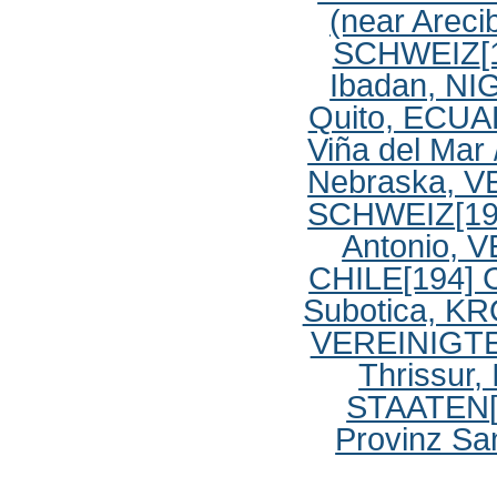
(near Arec
SCHWEIZ
[
Ibadan, NI
Quito, ECU
Viña del Mar
Nebraska, 
SCHWEIZ
[1
Antonio,
CHILE
[194]
Subotica, K
VEREINIGT
Thrissur,
STAATEN
Provinz S