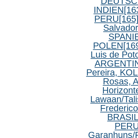
DEUTSC
INDIEN
[16
PERU
[165
Salvado
SPANI
POLEN
[16
Luis de Po
ARGENTI
Pereira, K
Rosas,
Horizont
Lawaan/Tal
Frederico
BRASI
PER
Garanhuns/