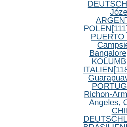
DEUTSCH
Józ
ARGENT
POLEN
[11
PUERTO 
Campsi
Bangalore
KOLUMB
ITALIEN
[11
Guarapuav
PORTUG
Richon-Arm
Angeles, 
CHI
DEUTSCH
BRASILIEN