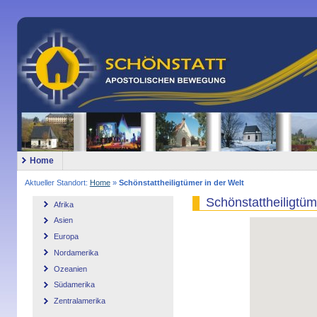
Home
Aktueller Standort:
Home
»
Schönstattheiligtümer in der Welt
Schönstattheiligtüm
Afrika
Asien
Europa
Nordamerika
Ozeanien
Südamerika
Zentralamerika