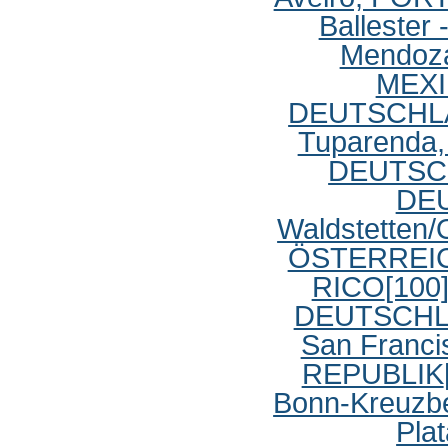
Ballester
Mendoz
MEX
DEUTSCHL
Tuparenda
DEUTSC
DE
Waldstette
ÖSTERREI
RICO
[100
DEUTSCH
San Franc
REPUBLIK
Bonn-Kreuzb
Pla