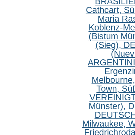
BRASILI
Cathcart, 
Maria Ra
Koblenz-M
(Bistum M
(Sieg), 
(Nuev
ARGENTIN
Ergenz
Melbourne
Town, S
VEREINIG
Münster),
DEUTSC
Milwaukee, 
Friedrichro