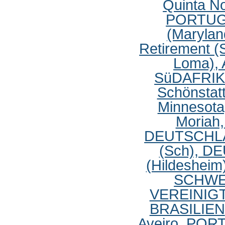
Quinta N
PORTU
(Maryla
Retirement
Loma),
SüDAFRI
Schönsta
Minnesot
Moria
DEUTSCHL
(Sch), 
(Hildeshe
SCHWE
VEREINIG
BRASILIEN
Aveiro, PO