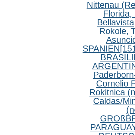
Nittenau (
Florida
Bellavist
Rokole,
Asunc
SPANIEN
[15
BRASIL
ARGENTI
Paderbor
Cornelio 
Rokitnica (
Caldas/Mi
(n
GROßBR
PARAGUA